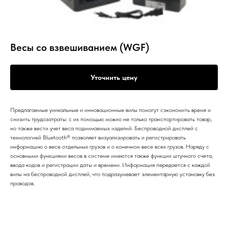
Весы со взвешиванием (WGF)
Уточнить цену
Предлагаемые уникальные и инновационные вилы помогут сэкономить время и
снизить трудозатраты: с их помощью можно не только транспортировать товар,
но также вести учет веса поднимаемых изделий. Беспроводной дисплей с
технологией Bluetooth® позволяет визуализировать и регистрировать
информацию о весе отдельных грузов и о конечном весе всех грузов. Наряду с
основными функциями весов в системе имеются также функции штучного счета,
ввода кодов и регистрации даты и времени. Информация передается с каждой
вилы на беспроводной дисплей, что подразумевает элементарную установку без
проводов.