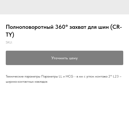
Полноповоротный 360° захват для шин (CR-
TY)
SKU:
Уточнить цену
Технические параметры Параметры LL и HCG - в мм с углом монтажа 2° L23 –
ширина контактных накладок