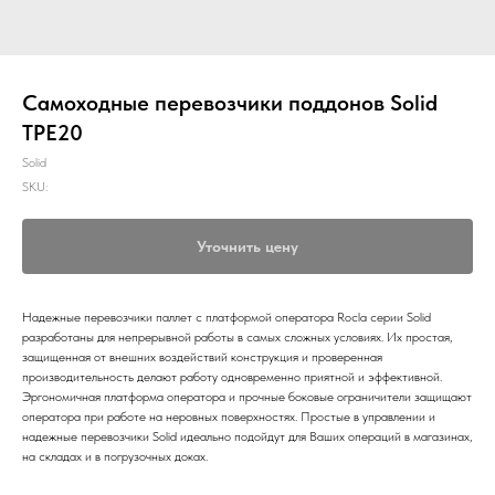
Самоходные перевозчики поддонов Solid
TPE20
Solid
SKU:
Уточнить цену
Надежные перевозчики паллет с платформой оператора Rocla серии Solid
разработаны для непрерывной работы в самых сложных условиях. Их простая,
защищенная от внешних воздействий конструкция и проверенная
производительность делают работу одновременно приятной и эффективной.
Эргономичная платформа оператора и прочные боковые ограничители защищают
оператора при работе на неровных поверхностях. Простые в управлении и
надежные перевозчики Solid идеально подойдут для Ваших операций в магазинах,
на складах и в погрузочных доках.