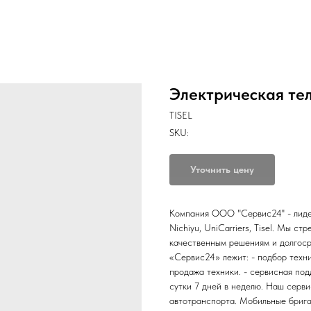
Электрическая тел
TISEL
SKU:
Уточнить цену
Компания ООО "Сервис24" - лидер
Nichiyu, UniCarriers, Tisel. Мы с
качественным решениям и долгос
«Сервис24» лежит: - подбор техни
продажа техники. - сервисная по
сутки 7 дней в неделю. Наш серв
автотранспорта. Мобильные брига