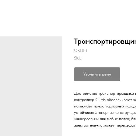
Транспортировщик
OXLIFT
SKU:
Уточнить цену
Достоинства транспортировщика п
контроллер Curtis обеспечивают 
исключает износ тормозных колод
устойчивая 5-опорная конструкция
универсальны для любых полов; б
электротележка может перемещать