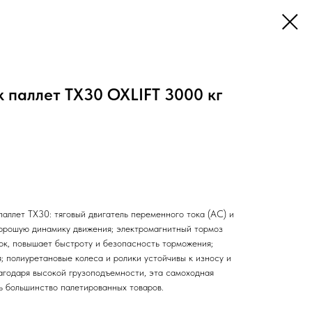
 паллет TX30 OXLIFT 3000 кг
аллет TX30: тяговый двигатель переменного тока (АС) и
хорошую динамику движения; электромагнитный тормоз
ок, повышает быстроту и безопасность торможения;
; полиуретановые колеса и ролики устойчивы к износу и
лагодаря высокой грузоподъемности, эта самоходная
 большинство палетированных товаров.