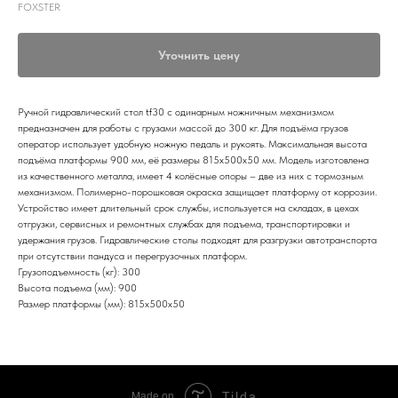
FOXSTER
Уточнить цену
Ручной гидравлический стол tf30 с одинарным ножничным механизмом
предназначен для работы с грузами массой до 300 кг. Для подъёма грузов
оператор использует удобную ножную педаль и рукоять. Максимальная высота
подъёма платформы 900 мм, её размеры 815x500х50 мм. Модель изготовлена
из качественного металла, имеет 4 колёсные опоры – две из них с тормозным
механизмом. Полимерно-порошковая окраска защищает платформу от коррозии.
Устройство имеет длительный срок службы, используется на складах, в цехах
отгрузки, сервисных и ремонтных службах для подъема, транспортировки и
удержания грузов. Гидравлические столы подходят для разгрузки автотранспорта
при отсутствии пандуса и перегрузочных платформ.
Грузоподъемность (кг): 300
Высота подъема (мм): 900
Размер платформы (мм): 815x500х50
Tilda
Made on