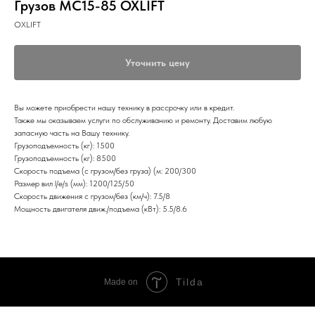
Грузов MC15-85 OXLIFT
OXLIFT
Уточнить цену
Вы можете приобрести нашу технику в рассрочку или в кредит.
Также мы оказываем услуги по обслуживанию и ремонту. Доставим любую
запасную часть на Вашу технику.
Грузоподъемность (кг): 1500
Грузоподъемность (кг): 8500
Скорость подъема (с грузом/без груза) (м: 200/300
Размер вил l/e/s (мм): 1200/125/50
Скорость движения с грузом/без (км/ч): 7.5/8
Мощность двигателя движ./подъема (кВт): 5.5/8.6
Tilda
Made on