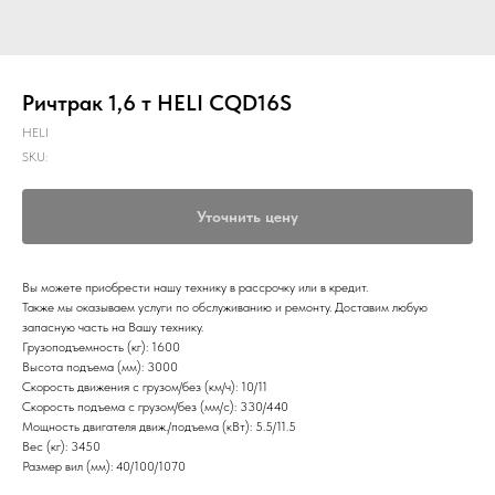
Ричтрак 1,6 т HELI CQD16S
HELI
SKU:
Уточнить цену
Вы можете приобрести нашу технику в рассрочку или в кредит.
Также мы оказываем услуги по обслуживанию и ремонту. Доставим любую
запасную часть на Вашу технику.
Грузоподъемность (кг): 1600
Высота подъема (мм): 3000
Скорость движения с грузом/без (км/ч): 10/11
Скорость подъема с грузом/без (мм/с): 330/440
Мощность двигателя движ./подъема (кВт): 5.5/11.5
Вес (кг): 3450
Размер вил (мм): 40/100/1070