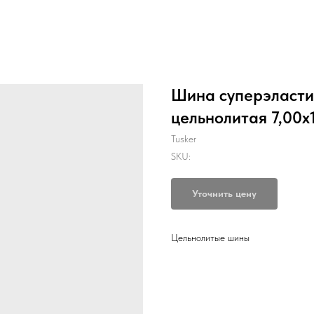
Шина суперэластик
цельнолитая 7,00х
Tusker
SKU:
Уточнить цену
Цельнолитые шины