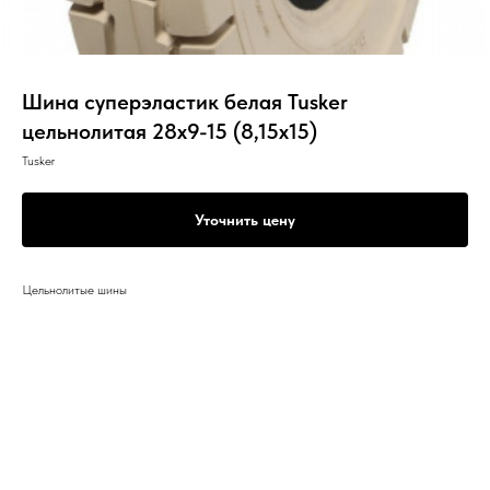
Шина суперэластик белая Tusker
цельнолитая 28х9-15 (8,15х15)
Tusker
Уточнить цену
Цельнолитые шины