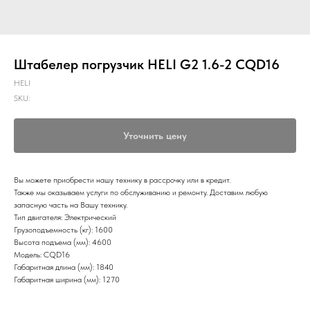
Штабелер погрузчик HELI G2 1.6-2 CQD16
HELI
SKU:
Уточнить цену
Вы можете приобрести нашу технику в рассрочку или в кредит.
Также мы оказываем услуги по обслуживанию и ремонту. Доставим любую
запасную часть на Вашу технику.
Тип двигателя: Электрический
Грузоподъемность (кг): 1600
Высота подъема (мм): 4600
Модель: CQD16
Габаритная длина (мм): 1840
Габаритная ширина (мм): 1270