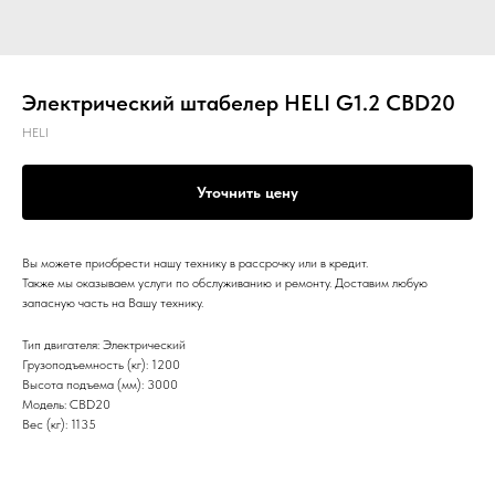
Электрический штабелер HELI G1.2 CBD20
HELI
Уточнить цену
Вы можете приобрести нашу технику в рассрочку или в кредит.
Также мы оказываем услуги по обслуживанию и ремонту. Доставим любую
запасную часть на Вашу технику.
Тип двигателя: Электрический
Грузоподъемность (кг): 1200
Высота подъема (мм): 3000
Модель: CBD20
Вес (кг): 1135