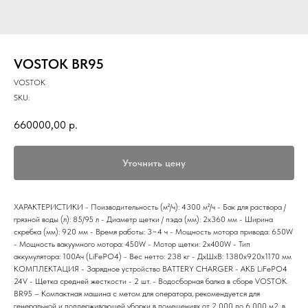
VOSTOK BR95
VOSTOK
SKU:
660000,00
р.
Уточнить цену
ХАРАКТЕРИСТИКИ - Поизводительность (м²/ч): 4300 м²/ч - Бак для раствора /
грязной воды (л): 85/95 л - Диаметр щетки / пэда (мм): 2х360 мм - Ширина
скребка (мм): 920 мм - Время работы: 3~4 ч - Мощность мотора привода: 650W
- Мощность вакуумного мотора: 450W - Мотор щетки: 2х400W - Тип
аккумулятора: 100Ач (LiFePO4) - Вес нетто: 238 кг - ДxШxВ: 1380x920x1170 мм
КОМПЛЕКТАЦИЯ - Зарядное устройство BATTERY CHARGER - АКБ LiFePO4
24V - Щетка средней жесткости - 2 шт. - Водосборная балка в сборе VOSTOK
BR95 – Компактная машина с метом для оператора, рекомендуется для
генеральной и поддерживающей уборки в помещениях от 2 000 до 6 000 м2, в