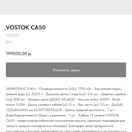
VOSTOK CA50
VOSTOK
SKU:
199500,00
р.
Уточнить цену
ХАРАКТЕРИСТИКИ - Поизводительность (м²/ч): 1750 м²/ч - Бак для раствора /
грязной воды (л): 50/55 л - Диаметр щетки / пэда (мм): 510 мм - Ширина скребка
(мм): 830 мм - Уровень шума (дБ(А)): 68 дБ(А) - Vacuum motor: 600W - Brush
motor: 550W - Длина сетевого кабеля (м): 15 м - Вес нетто (кг): 115 кг - ДxШxВ:
1220x830x950 мм КОМПЛЕКТАЦИЯ - Щетки средней жесткости - 1 шт. -
Водосборная балка в сборе с резинками - 1 шт. - Кабель 15 метров VOSTOK
CA50 - превосходная кабельная поломоечная машина, идеально подходящая для
малых и средних коммерческих площадей. Благодаря своей продуманной
конструкции и высокой эффективности, она станет незаменимым инструментом в