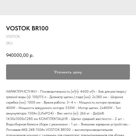
VOSTOK BR100
VOSTOK
SKU:
940000,00
р.
Уточнить цену
ХАРАКТЕРИСТИКИ - Поизводительность (м²/ч): 4600 м²/ч - Бак для раствора /
грязной воды (л): 100/115 л - Диаметр щетки / пэда (мм): 2х380 мм - Ширина
скребка (мм): 1000 мм - Время работы: 3~4 ч - Мощность мотора привода:
400W - Мощность вакуумного мотора: 550W - Мотор щетки: 2х400W - Тип
аккумулятора: 150Ач (LiFePO4) - Вес нетто (кг): 266 кг - ДxШxВ:
1430x1000x1280 мм КОМПЛЕКТАЦИЯ - Щетки средней жесткости - 2 шт. -
Водосборная балка в сборе с резинками - 1 шт. - Внешнее зарядное устройство -
Литиевая АКБ 24В 150Ач VOSTOK BR100 – высокопроизводительная
поломоечная машина с сиденьем для оператора, предназначенная для уборки