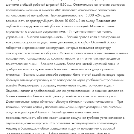
щетками с общей рабочей шириной 850 мм. Оптимальное сочетание размеров
поломоечной машины и ёмкости АКБ позволяет максимально эффективно
использовать её при работе. Производительность от 5300 м2/ч, дают
возможность оператору убирать более 10 000 м2 за смену. Подходит для
глубокой и поддерживающей уборки больших площадей. Машина отлично
справляется с сильными загрязнениями. - Интуитивно понятная панель
управления. - Высокая маневренность. - Задний привод хода с электронным
контролем скорости осуществляет движение до 6 км/ч. - Отличный обзор
габаритов и эргономичная конструкция, которые позволяют оператору
фокусироваться только на уборке. - Можно использовать в общественных и жилых
помещениях, помещениях, где хранятся продукты питания или, производится
приготовление пищи. - Большая ёмкость баков для чистой и грязной воды не
требую частого обслуживания - Баки изготавливаются из ударопрочного
пластика. - Возможны два способа заправки бака чистой водой: из ведра через
большую заливную горловину и от водопровода через удобный быстросъёмный
разъём. Контролировать заправку можно через индикатор уровня воды. -
Звуковой сигнал и проблесковый маячок, установленные на машине, делают её
более заметной и безопасной для водителей на парковках и пешеходов. -
Дополнительная фара, облегчает уборку в тёмных и тесных помещениях. - При
движении задним ходом у поломоечной машины предусмотрены две системы
защиты водосборной балки. - Низкий уровень шума и высокую
производительность обеспечивает мощная вакуумная турбина, установленная в
звукоизоляционном корпусе. Это позволяет эксплуатировать поломоечную
машину в больницах, учебных заведениях и других помещениях с высокой
чувствительностью к шуму. - В баке грязной воды установлен фильтр с