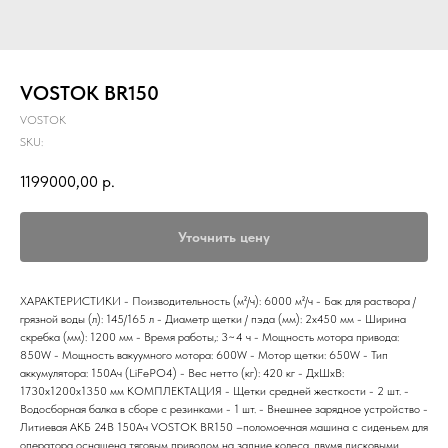
VOSTOK BR150
VOSTOK
SKU:
1199000,00
р.
Уточнить цену
ХАРАКТЕРИСТИКИ - Поизводительность (м²/ч): 6000 м²/ч - Бак для раствора /
грязной воды (л): 145/165 л - Диаметр щетки / пэда (мм): 2x450 мм - Ширина
скребка (мм): 1200 мм - Время работы,: 3~4 ч - Мощность мотора привода:
850W - Мощность вакуумного мотора: 600W - Мотор щетки: 650W - Тип
аккумулятора: 150Ач (LiFePO4) - Вес нетто (кг): 420 кг - ДxШxВ:
1730x1200x1350 мм КОМПЛЕКТАЦИЯ - Щетки средней жесткости - 2 шт. -
Водосборная балка в сборе с резинками - 1 шт. - Внешнее зарядное устройство -
Литиевая АКБ 24В 150Ач VOSTOK BR150 –поломоечная машина с сиденьем для
оператора оснащена тяговым приводом на задние колеса, двумя дисковыми