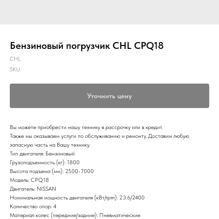
Бензиновый погрузчик CHL CPQ18
CHL
SKU:
Уточнить цену
Вы можете приобрести нашу технику в рассрочку или в кредит.
Также мы оказываем услуги по обслуживанию и ремонту. Доставим любую
запасную часть на Вашу технику.
Тип двигателя: Бензиновый
Грузоподъемность (кг): 1800
Высота подъема (мм): 2500-7000
Модель: CPQ18
Двигатель: NISSAN
Номинальная мощность двигателя (кВт/rpm): 23.6/2400
Количество опор: 4
Материал колес (передние/задние): Пневматические