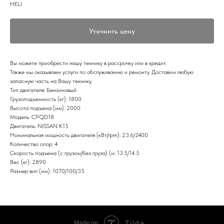
HELI
Уточнить цену
Вы можете приобрести нашу технику в рассрочку или в кредит.
Также мы оказываем услуги по обслуживанию и ремонту. Доставим любую
запасную часть на Вашу технику.
Тип двигателя: Бензиновый
Грузоподъемность (кг): 1800
Высота подъема (мм): 2000
Модель: CPQD18
Двигатель: NISSAN K15
Номинальная мощность двигателя (кВт/rpm): 23.6/2400
Количество опор: 4
Скорость подъема (с грузом/без груза) (м: 13.5/14.5
Вес (кг): 2890
Размер вил (мм): 1070/100/35
Tilda
Made on