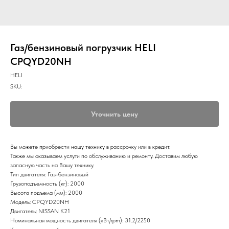
Газ/бензиновый погрузчик HELI
CPQYD20NH
HELI
SKU:
Уточнить цену
Вы можете приобрести нашу технику в рассрочку или в кредит.
Также мы оказываем услуги по обслуживанию и ремонту. Доставим любую
запасную часть на Вашу технику.
Тип двигателя: Газ-бензиновый
Грузоподъемность (кг): 2000
Высота подъема (мм): 2000
Модель: CPQYD20NH
Двигатель: NISSAN K21
Номинальная мощность двигателя (кВт/rpm): 31.2/2250