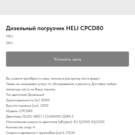
Дизельный погрузчик HELI CPCD80
HELI
SKU:
Уточнить цену
Вы можете приобрести нашу технику в рассрочку или в кредит.
Также мы оказываем услуги по обслуживанию и ремонту. Доставим любую
запасную часть на Вашу технику.
Тип двигателя: Дизельный
Грузоподъемность (кг): 8000
Высота подъема (мм): 2000
Модель: CPCD80
Двигатель: ISUZU 6BG1 | CUMMINS QSB4.5
Номинальная мощность двигателя (кВт/rpm): 82.3/2000, 82/2200
Количество опор: 4
Скорость движения с грузом/без (км/ч): 29/30