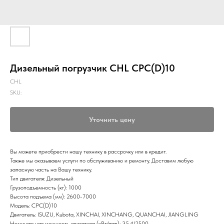
Дизельный погрузчик CHL CPC(D)10
CHL
SKU:
Уточнить цену
Вы можете приобрести нашу технику в рассрочку или в кредит.
Также мы оказываем услуги по обслуживанию и ремонту. Доставим любую
запасную часть на Вашу технику.
Тип двигателя: Дизельный
Грузоподъемность (кг): 1000
Высота подъема (мм): 2600-7000
Модель: CPC(D)10
Двигатель: ISUZU, Kubota, XINCHAI, XINCHANG, QUANCHAI, JIANGLING
Номинальная мощность двигателя (кВт/rpm): 35.4/2500