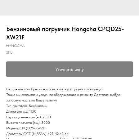
Бензиновый погрузчик Hangcha CPQD25-
XW21F
HANGCHA
SKU:
Уточнить цену
Вы можете приобрести нашу технику в рассрочку или в кредит.
Также мы оказываем услуги по обслуживанию и ремонту. Доставим любую
запасную часть на Вашу технику.
Тип двигателя: Бензиновый
Длина вил, мм: 1150
Грузоподъемность (кг): 2500
Высота подъема (мм): 3000
Модель: CPQD25-XW21F
Двигатель: GCT (NISSAN) K21, 42.42 л.с.